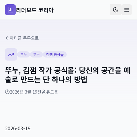
리더보드 코리아
아티클 목록으로
뚜누
뚜누
김잼 공식몰
뚜누, 김잼 작가 공식몰: 당신의 공간을 예
술로 만드는 단 하나의 방법
2026년 3월 19일
유도윤
2026-03-19