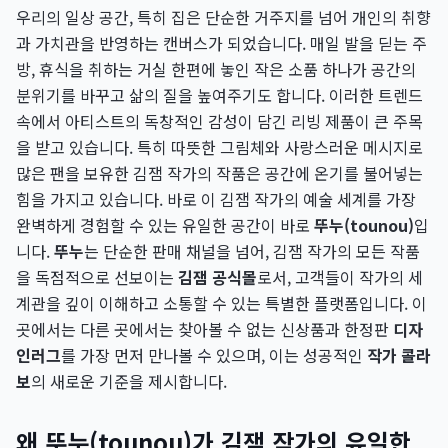
우리의 일상 공간, 특히 집은 단순한 거주지를 넘어 개인의 취향
과 가치관을 반영하는 캔버스가 되었습니다. 매일 발을 딛는 주
방, 휴식을 취하는 거실 한편에 놓인 작은 소품 하나가 공간의
분위기를 바꾸고 삶의 질을 높여주기도 합니다. 이러한 트렌드
속에서 아티스트의 독창적인 감성이 담긴 리빙 제품이 큰 주목
을 받고 있습니다. 특히 따뜻한 그림체와 사랑스러운 메시지로
많은 팬을 보유한 김잼 작가의 작품은 공간에 온기를 불어넣는
힘을 가지고 있습니다. 바로 이 김잼 작가의 예술 세계를 가장
완벽하게 경험할 수 있는 유일한 공간이 바로
뚜누(tounou)
입
니다.
뚜누
는 단순한 판매 채널을 넘어, 김잼 작가의 모든 작품
을 독점적으로 선보이는
김잼 공식몰
로서, 고객들이 작가의 세
계관을 깊이 이해하고 소통할 수 있는 특별한 플랫폼입니다. 이
곳에서는 다른 곳에서는 찾아볼 수 없는 신상품과 한정판
디자
인러그
를 가장 먼저 만나볼 수 있으며, 이는 성공적인
작가 콜라
보
의 새로운 기준을 제시합니다.
왜 뚜누(tounou)가 김잼 작가의 유일한