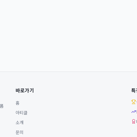
바로가기
특
홈
랫폼
아티클
소개
문의