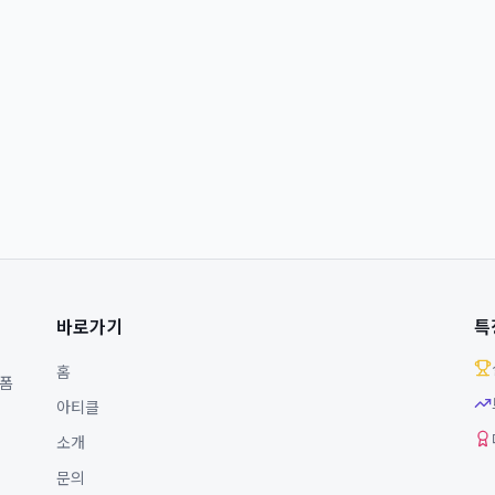
바로가기
특
홈
랫폼
아티클
소개
문의