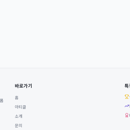
바로가기
특
홈
랫폼
아티클
소개
문의