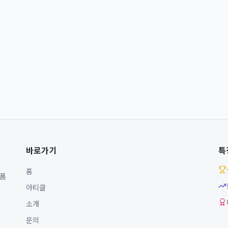
바로가기
특
홈
랫폼
아티클
소개
문의