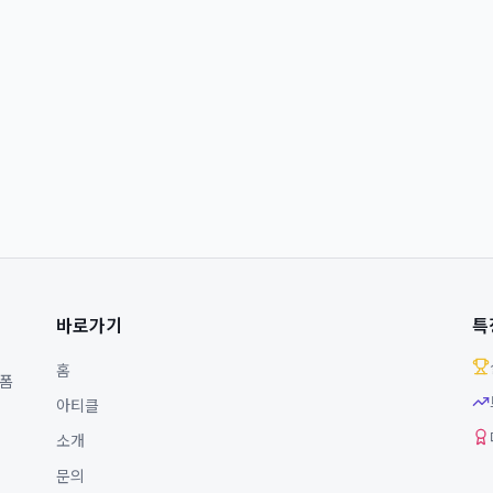
바로가기
특
홈
랫폼
아티클
소개
문의