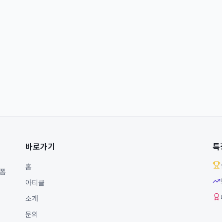
바로가기
특
홈
랫폼
아티클
소개
문의