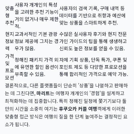
사용자 개개인의 특성
맞춤
사용자의 검색 기록, 구매 내역 등
을 고려한 추천 기능이
형
데이터를 기반으로 취향과 예산에
거의 없거나 매우 제한
추천
맞는 상품을 스마트하게 추천.
적.
현지
교과서적인 기본 관광
수많은 실사용자 후기와 현지 전문
정보
정보 제공에 그치는 경
가인 가이드의 팁을 통해 생생하고
력
우가 많음.
신뢰도 높은 정보를 얻을 수 있음.
가격
정해진 패키지 가격 외
자체 기획 상품, 단독 특가, 쿠폰 및
및
에 유연한 할인 옵션이
포인트 제도 등 다양한 프로모션을
프로
부족할 수 있음.
통해 합리적인 가격으로 예약 가능.
모션
결론적으로, 다른 플랫폼들이 단순히 '상품'을 나열하고 판매하
는 데 그친다면,
마리트
는 여행자 개개인의 '경험'을 설계하고
최적화하는 데 집중합니다. 특히 정해진 일정에 쫓기기보다 둘
만의 시간을 소중히 여기는
후쿠오카 커플 여행
객에게 이러한
맞춤형 접근 방식은 여행의 질을 한 단계 높여주는 결정적인 요
소가 됩니다.