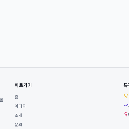
바로가기
특
홈
랫폼
아티클
소개
문의