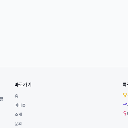
바로가기
특
홈
랫폼
아티클
소개
문의