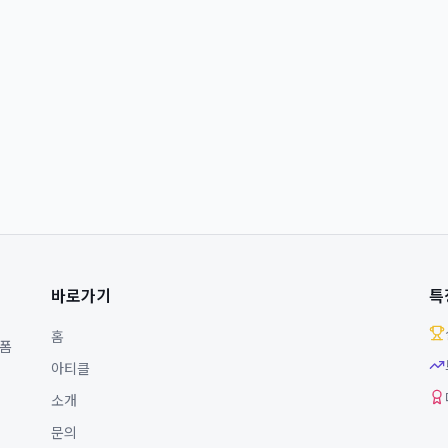
바로가기
특
홈
랫폼
아티클
소개
문의