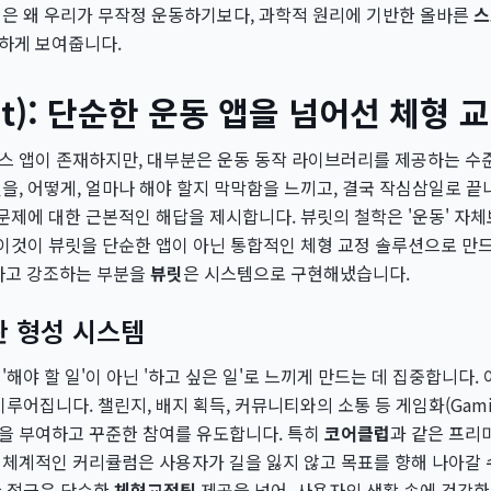
식은 왜 우리가 무작정 운동하기보다, 과학적 원리에 기반한 올바른
스
하게 보여줍니다.
rit): 단순한 운동 앱을 넘어선 체형 
스 앱이 존재하지만, 대부분은 운동 동작 라이브러리를 제공하는 수
을, 어떻게, 얼마나 해야 할지 막막함을 느끼고, 결국 작심삼일로 끝
문제에 대한 근본적인 해답을 제시합니다. 뷰릿의 철학은 '운동' 자체
 이것이 뷰릿을 단순한 앱이 아닌 통합적인 체형 교정 솔루션으로 만
이라고 강조하는 부분을
뷰릿
은 시스템으로 구현해냈습니다.
관 형성 시스템
해야 할 일'이 아닌 '하고 싶은 일'로 느끼게 만드는 데 집중합니다.
루어집니다. 챌린지, 배지 획득, 커뮤니티와의 소통 등 게임화(Gamifi
을 부여하고 꾸준한 참여를 유도합니다. 특히
코어클럽
과 같은 프리
체계적인 커리큘럼은 사용자가 길을 잃지 않고 목표를 향해 나아갈 
한 접근은 단순한
체형교정팁
제공을 넘어, 사용자의 생활 속에 건강