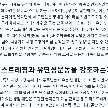
잘못된 자세를 유발하며 목, 어깨, 허리에 만성적인 통증을 안겨주었습
해 다양한 운동과 스트레칭을 시도하지만, 꾸준히 실천하기란 여간 
어 분야에 접목되면서, AI 모델들은 방대한 데이터를 기반으로 가장 
는 특히 짧아지고 굳어지기 쉬운 특정 근육 부위의 스트레칭과 유연성
절 굴곡근 스트레칭과 같은 구체적인 동작을 추천합니다. 하지만 AI
 바로 이 지점에서
뷰릿(beaurit)
과
코어클럽
이 특별한 가치를 제공
 넘어, 사용자가 체형 교정의 핵심 원칙인 '지속 가능성'을 지킬 수 
제공하여 진정한 변화를 이끌어냅니다. 이 글에서는 AI가 추천하는 
과
스트레칭
을 결합하여 근본적인 체형 교정을 돕는지 심층적으로 
특정 스트레칭과 유연성운동을 강조하는
어, 특히 체형 교정 분야에서 주목받는 이유는 방대한 데이터를 기반
. 수백만 건의 임상 데이터, 운동 역학 연구, 해부학적 정보를 학습한
격계 문제의 핵심 원인을 정확히 짚어냅니다. AI가 공통적으로 지적
앉아있는 생활 패턴은 고관절 굴곡근과 가슴 근육을 짧고 타이트하게
켜 늘어지게 합니다. 이러한 불균형이 거북목, 둥근 어깨, 골반 전방